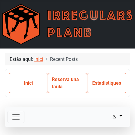
Estàs aquí:
Inici
Recent Posts
Reserva una
Inici
Estadistiques
taula