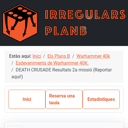
Estàs aquí:
Inici
Els Plans B
Warhammer 40k
Esdeveniments de Warhammer 40K.
DEATH CRUSADE Resultats 2a missió (Reportar
aquí!)
Reserva una
Inici
Estadistiques
taula