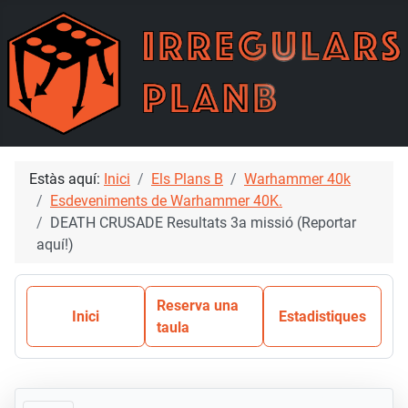
Estàs aquí:
Inici
Els Plans B
Warhammer 40k
Esdeveniments de Warhammer 40K.
DEATH CRUSADE Resultats 3a missió (Reportar
aquí!)
Reserva una
Inici
Estadistiques
taula