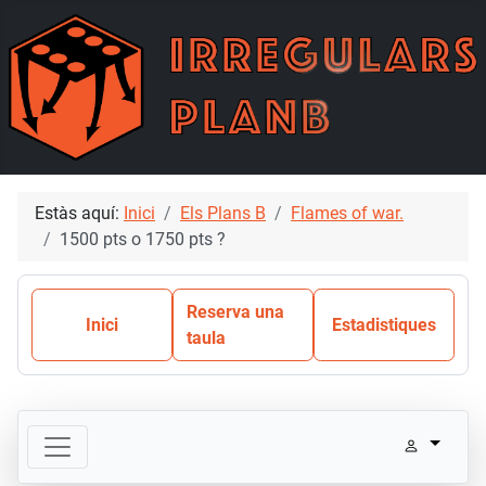
Estàs aquí:
Inici
Els Plans B
Flames of war.
1500 pts o 1750 pts ?
Reserva una
Inici
Estadistiques
taula