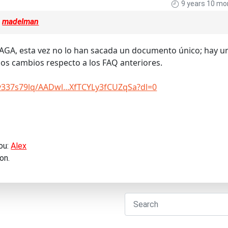
9 years 10 mo
y
madelman
GA, esta vez no lo han sacada un documento único; hay u
los cambios respecto a los FAQ anteriores.
37s79lq/AADwl...XfTCYLy3fCUZqSa?dl=0
ou:
Alex
on.