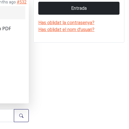
nths ago
#532
Entrada
Has oblidat la contrasenya?
n PDF
Has oblidat el nom d'usuari?