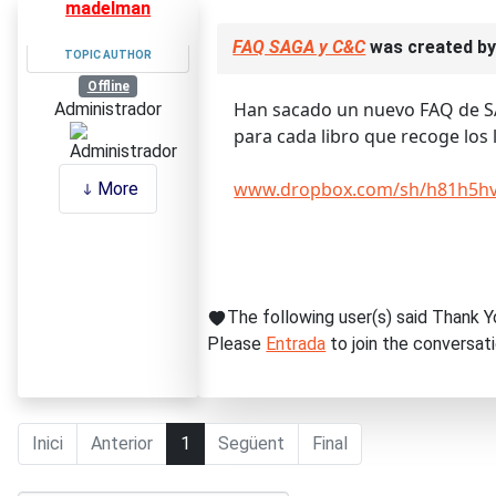
madelman
FAQ SAGA y C&C
was created b
TOPIC AUTHOR
Offline
Han sacado un nuevo FAQ de SA
Administrador
para cada libro que recoge los 
www.dropbox.com/sh/h81h5hv3
More
The following user(s) said Thank Y
Please
Entrada
to join the conversati
Inici
Anterior
1
Següent
Final