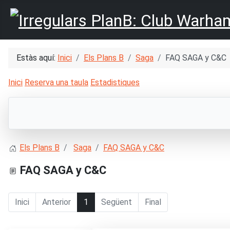
Estàs aquí:
Inici
Els Plans B
Saga
FAQ SAGA y C&C
Inici
Reserva una taula
Estadistiques
Els Plans B
Saga
FAQ SAGA y C&C
FAQ SAGA y C&C
Inici
Anterior
1
Següent
Final